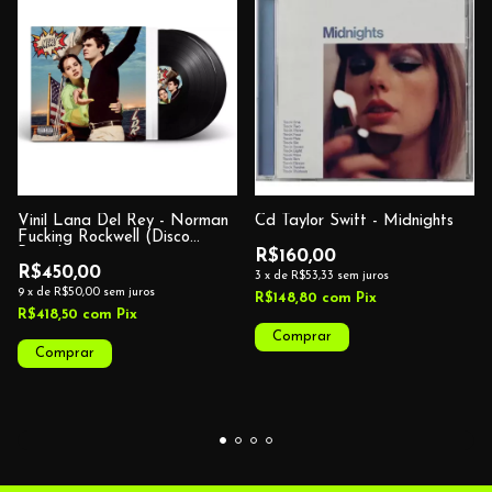
Vinil Lana Del Rey - Norman
Cd Taylor Swift - Midnights
Fucking Rockwell (Disco
Preto)
R$160,00
R$450,00
3
x
de
R$53,33
sem juros
9
x
de
R$50,00
sem juros
R$148,80
com
Pix
R$418,50
com
Pix