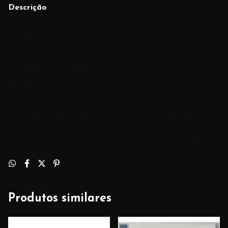
Descrição
*PRODUTO IMPORTADO
Este item se encontra lacrado.
Disponível para PRÉ-VENDA!
Lançamento: 11/11/2022
*Prazo para chegada no Brasil: Até 65 dias após o lançamento do
item, só compre se estiver de acordo com o prazo estimado.
*Após a compra do item em "PRÉ-VENDA" esteja ciente que
iremos aceitar cancelamento do pedido sómente em condições
de atraso na etrega estimada do item.
Produtos similares