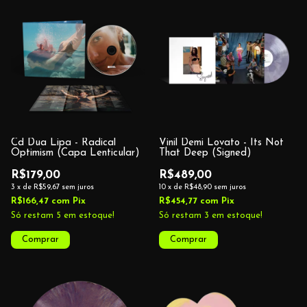
Cd Dua Lipa - Radical
Vinil Demi Lovato - Its Not
Optimism (Capa Lenticular)
That Deep (Signed)
R$179,00
R$489,00
3
x
de
R$59,67
sem juros
10
x
de
R$48,90
sem juros
R$166,47
com
Pix
R$454,77
com
Pix
Só restam
5
em estoque!
Só restam
3
em estoque!