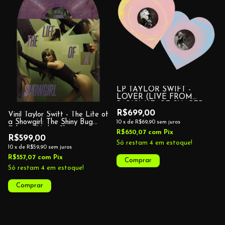
LP TAYLOR SWIFT -
LOVER (LIVE FROM
PARIS) HEART SHAPED
VINYL
R$699,00
Vinil Taylor Swift - The Life of
a Showgirl: The Shiny Bug
10
x
de
R$69,90
sem juros
Edition (Violet Shimmer
R$650,07
com
Pix
Marbled Vinyl)
R$599,00
Só restam
4
em estoque!
10
x
de
R$59,90
sem juros
R$557,07
com
Pix
Só restam
4
em estoque!