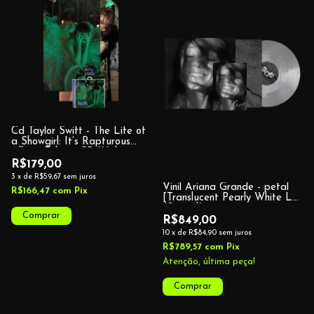
Cd Taylor Swift - The Life of
a Showgirl: It’s Rapturous
Album Edition CD With
Poster (Target Exclusive)
R$179,00
3
x
de
R$59,67
sem juros
Vinil Ariana Grande - petal
R$166,47
com
Pix
[Translucent Pearly White Lp]
(Signed)
R$849,00
10
x
de
R$84,90
sem juros
R$789,57
com
Pix
Atenção, última peça!