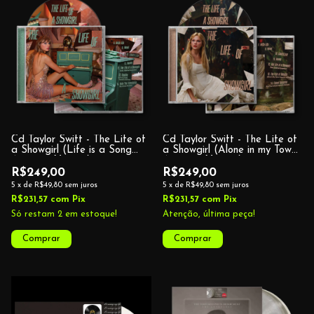
Cd Taylor Swift - The Life of
Cd Taylor Swift - The Life of
a Showgirl (Life is a Song
a Showgirl (Alone in my Tower
Acoustic Version)
Acoustic Version)
R$249,00
R$249,00
5
x
de
R$49,80
sem juros
5
x
de
R$49,80
sem juros
R$231,57
com
Pix
R$231,57
com
Pix
Só restam
2
em estoque!
Atenção, última peça!