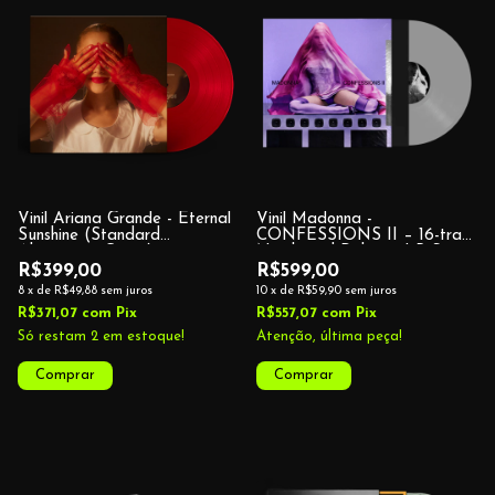
Vinil Ariana Grande - Eternal
Vinil Madonna -
Sunshine (Standard
CONFESSIONS II – 16-track
Alternative Cover)
Numbered Deluxe 2LP Set –
D2C Exclusive
R$399,00
R$599,00
8
x
de
R$49,88
sem juros
10
x
de
R$59,90
sem juros
R$371,07
com
Pix
R$557,07
com
Pix
Só restam
2
em estoque!
Atenção, última peça!