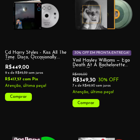
Cd Harry Styles - Kiss All The
30% OFF EM PRONTA-ENTREGA!
Time. Disco, Occasionally.
Vinil Hayley Williams — Ego
[Deluxe Casebook]
Death At A Bachelorette
R$449,00
Party (Team Zissou)
9
x
de
R$49,89
sem juros
R$499,00
R$417,57
com
Pix
R$349,30
30
% OFF
Atenção, última peça!
7
x
de
R$49,90
sem juros
Atenção, última peça!