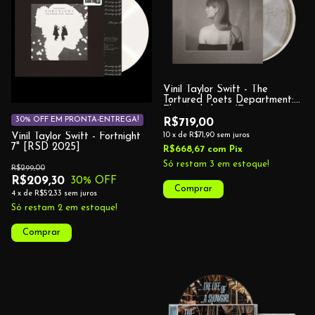
Vinil Taylor Swift - The
Tortured Poets Department:
The Anthology (Target
Exclusive)
30% OFF EM PRONTA-ENTREGA!
R$719,00
10
x
de
R$71,90
sem juros
Vinil Taylor Swift - Fortnight
7" [RSD 2025]
R$668,67
com
Pix
Só restam
3
em estoque!
R$299,00
R$209,30
30
% OFF
4
x
de
R$52,33
sem juros
Só restam
2
em estoque!