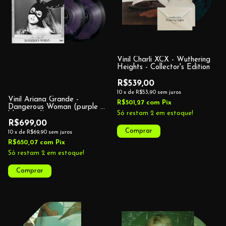
Vinil Charli XCX - Wuthering
Heights - Collector's Edition
R$539,00
10
x
de
R$53,90
sem juros
Vinil Ariana Grande -
R$501,27
com
Pix
Dangerous Woman (purple &
Só restam
2
em estoque!
black swirl)
R$699,00
10
x
de
R$69,90
sem juros
R$650,07
com
Pix
Só restam
2
em estoque!