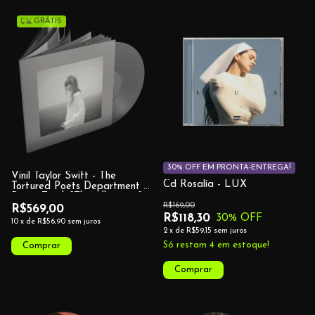
GRÁTIS
30% OFF EM PRONTA-ENTREGA!
Vinil Taylor Swift - The
Cd Rosalía - LUX
Tortured Poets Department +
Bonus Track "The Albatross"
R$169,00
R$569,00
R$118,30
30
% OFF
10
x
de
R$56,90
sem juros
2
x
de
R$59,15
sem juros
Só restam
4
em estoque!