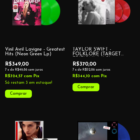
Vinil Avril Lavigne - Greatest
TAYLOR SWIFT -
Hits (Neon Green Lp)
FOLKLORE (TARGET
EDITION) (2 LP)
R$349,00
R$370,00
7
x
de
R$49,86
sem juros
7
x
de
R$52,86
sem juros
R$324,57
com
Pix
R$344,10
com
Pix
Só restam
3
em estoque!