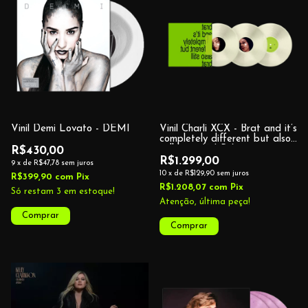
Vinil Demi Lovato - DEMI
Vinil Charli XCX - Brat and it’s
completely different but also
still brat (3 LPs)
R$430,00
R$1.299,00
9
x
de
R$47,78
sem juros
10
x
de
R$129,90
sem juros
R$399,90
com
Pix
R$1.208,07
com
Pix
Só restam
3
em estoque!
Atenção, última peça!