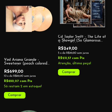
Cd Taylor Swift - The Life of
a Showgirl (So Glamorous
Cabaret Version)
R$249,00
5
x
de
R$49,80
sem juros
R$231,57
com
Pix
Vinil Ariana Grande -
Sweetener (peach colored
Atenção, última peça!
opaque)
R$699,00
10
x
de
R$69,90
sem juros
R$650,07
com
Pix
Só restam
2
em estoque!