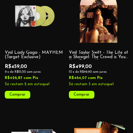
Vinil Lady Gaga - MAYHEM
Vinil Taylor Swift - The Life of
(Target Exclusive)
a Showgirl: The Crowd is Your
King Edition (Summertime
Spritz Pink Shimmer Vinyl,
R$459,00
R$499,00
Target Exclusive)
9
x
de
R$51,00
sem juros
10
x
de
R$49,90
sem juros
R$426,87
com
Pix
R$464,07
com
Pix
Só restam
2
em estoque!
Só restam
3
em estoque!