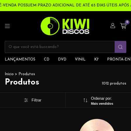
A POSSUEM PRAZO ADICIONAL DE ATÉ 65 DIAS ÚTEIS APÓS A COM
0
LANÇAMENTOS
CD
DVD
VINIL
K7
PRONTA-EN
Início
>
Produtos
Produtos
1012 produtos
Ordenar por:
Filtrar
Mais vendidos