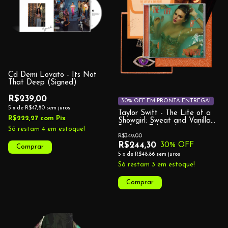
Cd Demi Lovato - Its Not
That Deep (Signed)
R$239,00
30% OFF EM PRONTA-ENTREGA!
5
x
de
R$47,80
sem juros
Taylor Swift - The Life of a
R$222,27
com
Pix
Showgirl: Sweat and Vanilla
Perfume Edition Limited
Só restam
4
em estoque!
Release Deluxe CD
R$349,00
R$244,30
30
% OFF
5
x
de
R$48,86
sem juros
Só restam
3
em estoque!