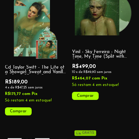
Vinil - Sky Ferreira - Night
Time, My Time (Split with
Splatter LP)
R$499,00
Cd Taylor Swift - The Life of
a Showgirl: Sweat and Vanilla
10
x
de
R$49,90
sem juros
Perfume CD with Poster
R$464,07
com
Pix
R$189,00
Só restam
4
em estoque!
4
x
de
R$47,25
sem juros
R$175,77
com
Pix
Só restam
4
em estoque!
GRÁTIS