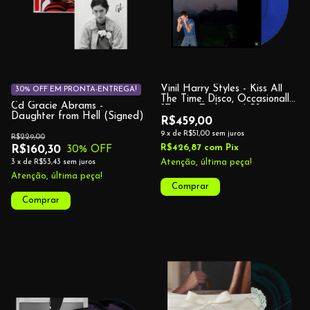
Vinil Harry Styles - Kiss All
30% OFF EM PRONTA-ENTREGA!
The Time. Disco, Occasionally.
Cd Gracie Abrams -
[Target Exclusive LP]
Daughter from Hell (Signed)
R$459,00
9
x
de
R$51,00
sem juros
R$229,00
R$426,87
com
Pix
R$160,30
30
% OFF
Atenção, última peça!
3
x
de
R$53,43
sem juros
Atenção, última peça!