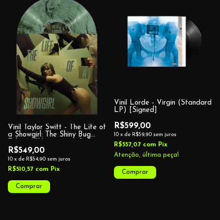
Vinil Lorde - Virgin (Standard
LP) [Signed]
R$599,00
Vinil Taylor Swift - The Life of
a Showgirl: The Shiny Bug
10
x
de
R$59,90
sem juros
Edition (Wintergreen & Onyx
R$557,07
com
Pix
Marbled Vinyl)
R$549,00
Atenção, última peça!
10
x
de
R$54,90
sem juros
R$510,57
com
Pix