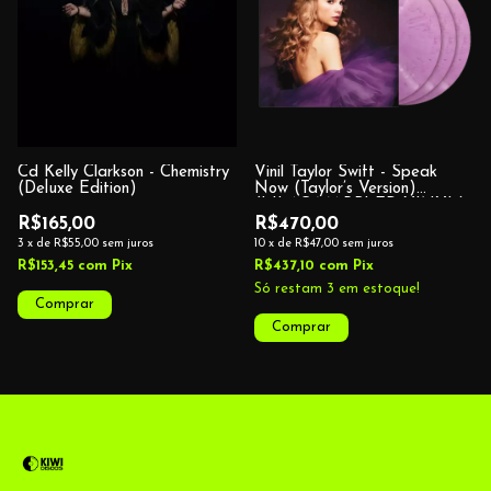
Cd Kelly Clarkson - Chemistry
Vinil Taylor Swift - Speak
(Deluxe Edition)
Now (Taylor’s Version)
(LILAC MARBLED VINYL)
R$165,00
R$470,00
3
x
de
R$55,00
sem juros
10
x
de
R$47,00
sem juros
R$153,45
com
Pix
R$437,10
com
Pix
Só restam
3
em estoque!