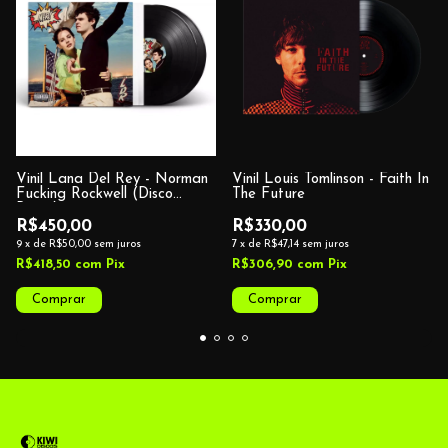
Vinil Lana Del Rey - Norman
Vinil Louis Tomlinson - Faith In
Fucking Rockwell (Disco
The Future
Preto)
R$450,00
R$330,00
9
x
de
R$50,00
sem juros
7
x
de
R$47,14
sem juros
R$418,50
com
Pix
R$306,90
com
Pix