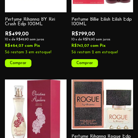
Perfume Rihanna BY Riri
Perfume Billie Eilish Eilish Edp
Crush Edp 100ML
100ML
R$499,00
R$799,00
10
x
de
R$49,90
sem juros
10
x
de
R$79,90
sem juros
R$464,07
com
Pix
R$743,07
com
Pix
Só restam
3
em estoque!
Só restam
2
em estoque!
Perfume Rihanna Rogue Edp