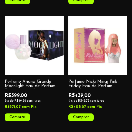
Perfume Ariana Grande
Perfume Nicki Minaj Pink
Moonlight Eau de Parfum
Friday Eau de Parfum
Feminino 100ML
100ML
R$399,00
R$439,00
8
x
de
R$49,88
sem juros
9
x
de
R$48,78
sem juros
R$371,07
com
Pix
R$408,27
com
Pix