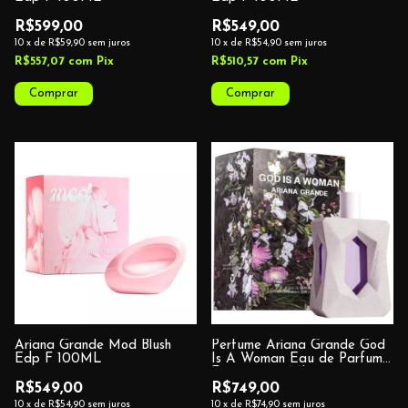
R$599,00
R$549,00
10
x
de
R$59,90
sem juros
10
x
de
R$54,90
sem juros
R$557,07
com
Pix
R$510,57
com
Pix
Ariana Grande Mod Blush
Perfume Ariana Grande God
Edp F 100ML
Is A Woman Eau de Parfum
Feminino 100ML
R$549,00
R$749,00
10
x
de
R$54,90
sem juros
10
x
de
R$74,90
sem juros