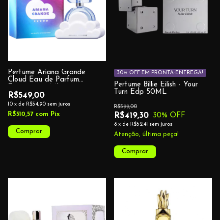
Perfume Ariana Grande
30% OFF EM PRONTA-ENTREGA!
Cloud Eau de Parfum
Perfume Billie Eilish - Your
Feminino 100ML
Turn Edp 50ML
R$549,00
10
x
de
R$54,90
sem juros
R$599,00
R$510,57
com
Pix
R$419,30
30
% OFF
8
x
de
R$52,41
sem juros
Atenção, última peça!