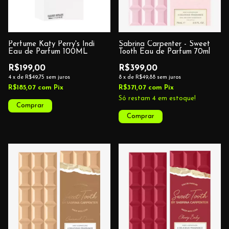
Perfume Katy Perry's Indi
Sabrina Carpenter - Sweet
Eau de Parfum 100ML
Tooth Eau de Parfum 70ml
R$199,00
R$399,00
4
x
de
R$49,75
sem juros
8
x
de
R$49,88
sem juros
R$185,07
com
Pix
R$371,07
com
Pix
Só restam
4
em estoque!