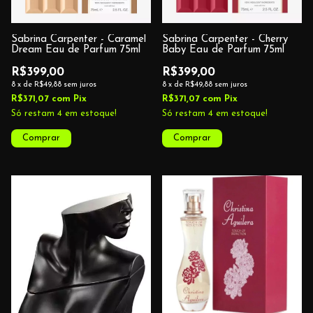
Sabrina Carpenter - Caramel
Sabrina Carpenter - Cherry
Dream Eau de Parfum 75ml
Baby Eau de Parfum 75ml
R$399,00
R$399,00
8
x
de
R$49,88
sem juros
8
x
de
R$49,88
sem juros
R$371,07
com
Pix
R$371,07
com
Pix
Só restam
4
em estoque!
Só restam
4
em estoque!