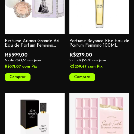
Perfume Ariana Grande Ari
Perfume Beyonce Rise Eau de
Eau de Parfum Feminino
Parfum Feminino 100ML
100ML
R$399,00
R$279,00
8
x
de
R$49,88
sem juros
5
x
de
R$55,80
sem juros
R$371,07
com
Pix
R$259,47
com
Pix