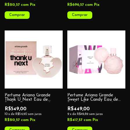
R$510,57
com
Pix
R$696,57
com
Pix
Perfume Ariana Grande
Perfume Ariana Grande
Thank U Next Eau de
Sweet Like Candy Eau de
Parfum Feminino 100ML
Parfum Feminino 100ML
R$549,00
R$449,00
10
x
de
R$54,90
sem juros
9
x
de
R$49,89
sem juros
R$510,57
com
Pix
R$417,57
com
Pix