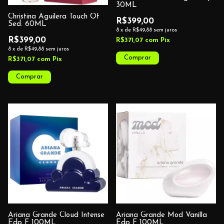
30ML
Christina Aguilera Touch Of
R$399,00
Sed. 60ML
8
x
de
R$49,88
sem juros
R$399,00
R$371,07
com
Pix
8
x
de
R$49,88
sem juros
R$371,07
com
Pix
Ariana Grande Cloud Intense
Ariana Grande Mod Vanilla
Edp F 100ML
Edp F 100ML