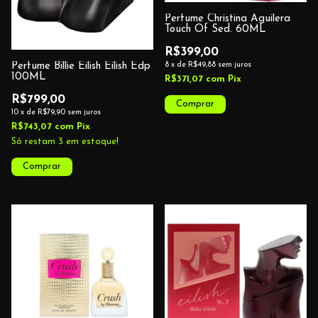
Perfume Christina Aguilera
Touch Of Sed. 60ML
R$399,00
Perfume Billie Eilish Eilish Edp
8
x
de
R$49,88
sem juros
100ML
R$371,07
com
Pix
R$799,00
10
x
de
R$79,90
sem juros
R$743,07
com
Pix
Só restam
3
em estoque!