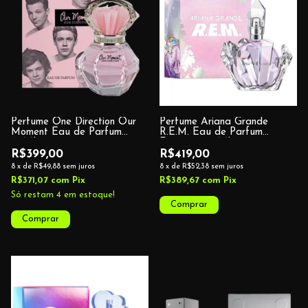
Perfume One Direction Our
Perfume Ariana Grande
Moment Eau de Parfum
R.E.M. Eau de Parfum
30ML
Feminino 100ML
R$399,00
R$419,00
8
x
de
R$49,88
sem juros
8
x
de
R$52,38
sem juros
R$371,07
com
Pix
R$389,67
com
Pix
Só restam
4
em estoque!