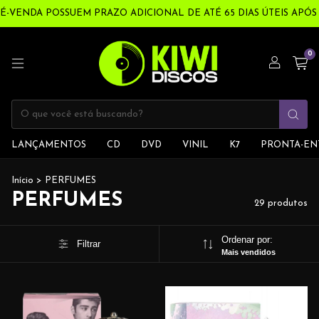
DA POSSUEM PRAZO ADICIONAL DE ATÉ 65 DIAS ÚTEIS APÓS A CO
0
LANÇAMENTOS
CD
DVD
VINIL
K7
PRONTA-EN
Início
>
PERFUMES
PERFUMES
29 produtos
Ordenar por:
Filtrar
Mais vendidos