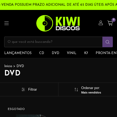
É-VENDA POSSUEM PRAZO ADICIONAL DE ATÉ 65 DIAS ÚTEIS APÓS
0
LANÇAMENTOS
CD
DVD
VINIL
K7
PRONTA-EN
Início
>
DVD
DVD
Ordenar por:
Filtrar
Mais vendidos
ESGOTADO