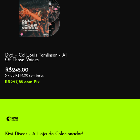
Dvd + Cd Louis Tomlinson - All
Of Those Voices
R$245,00
5
x
de
R$49,00
sem juros
R$227,85
com
Pix
Kiwi Discos - A Loja do Colecionador!