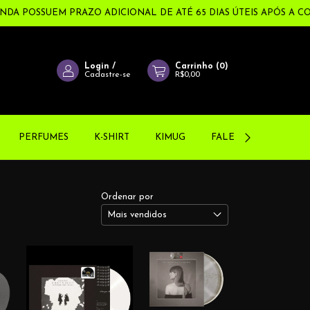
POSSUEM PRAZO ADICIONAL DE ATÉ 65 DIAS ÚTEIS APÓS A COMP
Login
/
Carrinho
(
0
)
Cadastre-se
R$0,00
PERFUMES
K-SHIRT
KIMUG
FALE CONOSCO!
Ordenar por