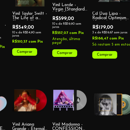
Vinil Lorde -
Virgin (Standard
LP) [Signed]
Cd Dua Lipa -
Vinil Taylor Swift -
Radical Optimism
The Life of a
R$599,00
(Capa Lenticular)
Showgirl: The
10
x
de
R$59,90
sem
Shiny Bug Edition
R$179,00
R$549,00
juros
each
(Wintergreen &
ue)
R$557,07
com
Pix
3
x
de
R$59,67
sem juros
10
x
de
R$54,90
sem
Onyx Marbled
juros
m
R$166,47
com
Pix
Atenção, última
Vinyl)
R$510,57
com
Pix
peça!
Só restam
5
em estoq
Pix
Vinil Ariana
Vinil Madonna -
VER
Grande - Eternal
CONFESSIONS