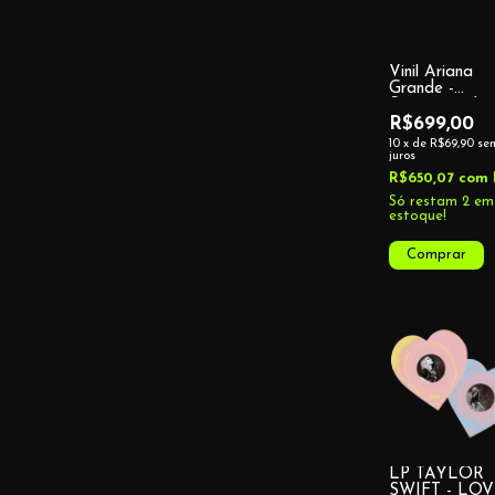
Vinil Ariana
Grande -
Sweetener (p
colored opaq
R$699,00
10
x
de
R$69,90
se
juros
R$650,07
com
Só restam
2
em
estoque!
LP TAYLOR
SWIFT - LO