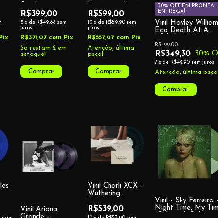
Sunshine
II – 16-track
30% OFF EM PRONTA-
ENTREGA!
RT
(Standard
Numbered Deluxe
R$399,00
R$599,00
NYL
Alternative
2LP Set – D2C
Vinil Hayley Willia
m
8
x
de
R$49,88
sem
10
x
de
R$59,90
sem
Cover)
Exclusive
juros
juros
Ego Death At A
Bachelorette Party
Pix
R$371,07
com
Pix
R$557,07
com
Pix
(Team Zissou)
R$499,00
Só restam
2
em
Atenção, última
R$349,30
30
% O
estoque!
peça!
7
x
de
R$49,90
sem juros
Atenção, última peça
les
Vinil Charli XCX -
Wuthering
Heights -
Vinil - Sky Ferreira 
Collector's Edition
Night Time, My Ti
R$539,00
Vinil Ariana
ive
(Split with Splatter
Grande -
juros
10
x
de
R$53,90
sem