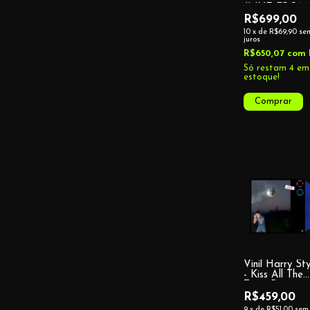
(LIVE FROM
PARIS) HEA
R$699,00
SHAPED VI
10
x
de
R$69,90
se
juros
R$650,07
com
Só restam
4
em
estoque!
Vinil Harry Sty
- Kiss All The
Time. Disco,
Occasionally.
R$459,00
[Target Exclus
9
x
de
R$51,00
sem 