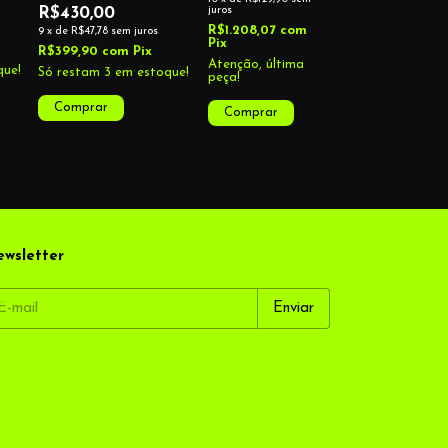
juros
R$430,00
R$1.208,07
com
9
x
de
R$47,78
sem juros
Pix
R$399,90
com
Pix
Atenção, última
ue!
Só restam
3
em estoque!
peça!
wsletter