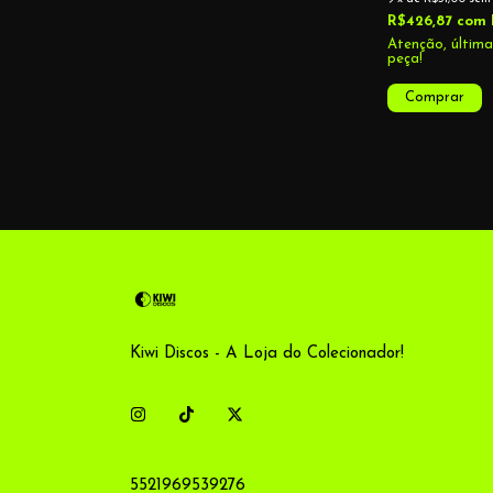
LP]
R$426,87
com
Atenção, últim
peça!
Kiwi Discos - A Loja do Colecionador!
5521969539276