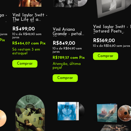
ga -
Vinil Taylor Swift -
The Life of a
ive)
Showgirl: The
Vinil Taylor Swift -
Crowd is Your
R$499,00
Vinil Ariana
Tortured Poets
King Edition
Grande - petal
juros
10
x
de
R$49,90
sem
Department + Bonu
(Summertime
juros
[Translucent
Track "The Albatros
R$569,00
Pix
Spritz Pink
Pearly White Lp]
R$849,00
R$464,07
com
Pix
Shimmer Vinyl,
10
x
de
R$56,90
sem juros
(Signed)
10
x
de
R$84,90
sem
Só restam
3
em
Target Exclusive)
juros
estoque!
R$789,57
com
Pix
Atenção, última
peça!