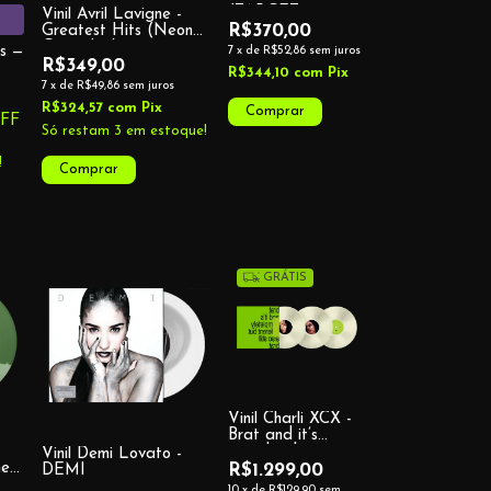
(TARGET
Vinil Avril Lavigne -
EDITION) (2
R$370,00
Greatest Hits (Neon
LP)
Green Lp)
ms —
7
x
de
R$52,86
sem juros
R$349,00
R$344,10
com
Pix
7
x
de
R$49,86
sem juros
R$324,57
com
Pix
FF
Só restam
3
em estoque!
!
GRÁTIS
Vinil Charli XCX -
Brat and it’s
completely
-
Vinil Demi Lovato -
different but also
me
R$1.299,00
DEMI
still brat (3 LPs)
10
x
de
R$129,90
sem