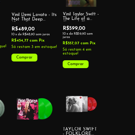
Vinil Taylor Swift -
Vinil Demi Lovato - Its
The Life of a
Not That Deep
Showgirl: The
(Signed)
Shiny Bug Edition
R$599,00
R$489,00
(Violet Shimmer
10
x
de
R$59,90
sem
10
x
de
R$48,90
sem juros
Marbled Vinyl)
juros
R$454,77
com
Pix
R$557,07
com
Pix
ue!
Só restam
3
em estoque!
Só restam
4
em
estoque!
TAYLOR SWIFT
- FOLKLORE