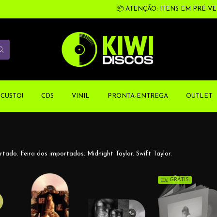
📦 ATENÇÃO: ITENS EM PRÉ-VENDA 
CUSTO!
CDS
VINIL
PRONTA-ENTREGA
OUTLET
ortado. Feira dos importados. Midnight Taylor. Swift Taylor.
GRÁTIS