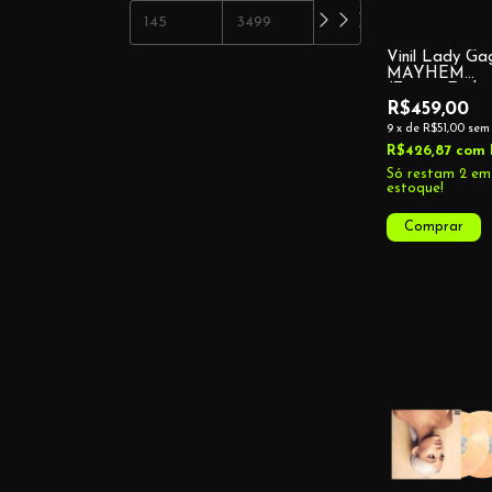
Vinil Lady Ga
MAYHEM
(Target Exclus
R$459,00
9
x
de
R$51,00
sem 
R$426,87
com
Só restam
2
em
estoque!