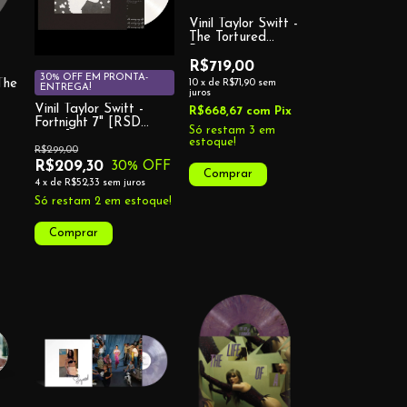
Vinil Taylor Swift -
The Tortured
Poets
Department: The
R$719,00
Anthology (Target
30% OFF EM PRONTA-
 The
10
x
de
R$71,90
sem
ENTREGA!
Exclusive)
juros
Vinil Taylor Swift -
s
R$668,67
com
Pix
Fortnight 7" [RSD
s"
Só restam
3
em
2025]
estoque!
R$299,00
R$209,30
30
% OFF
4
x
de
R$52,33
sem juros
Só restam
2
em estoque!