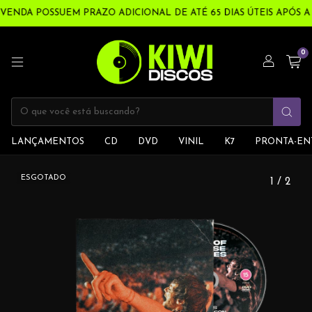
DA POSSUEM PRAZO ADICIONAL DE ATÉ 65 DIAS ÚTEIS APÓS A C
0
LANÇAMENTOS
CD
DVD
VINIL
K7
PRONTA-EN
ESGOTADO
1
/
2