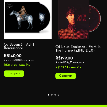
Cd Beyoncé - Act I
Cd Louis Tomlinson - Faith In
Renaissance
The Future (ZINE DLX)
R$140,00
R$199,00
2
x
de
R$70,00
sem juros
4
x
de
R$49,75
sem juros
R$130,20
com
Pix
R$185,07
com
Pix