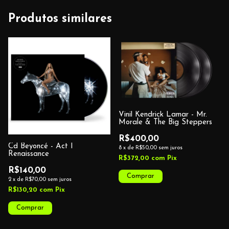
Produtos similares
Vinil Kendrick Lamar - Mr.
Morale & The Big Steppers
R$400,00
Cd Beyoncé - Act I
8
x
de
R$50,00
sem juros
Renaissance
R$372,00
com
Pix
R$140,00
2
x
de
R$70,00
sem juros
R$130,20
com
Pix