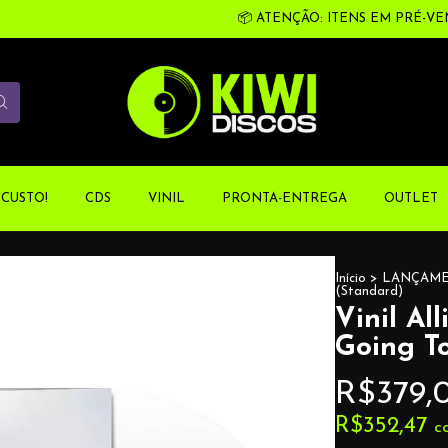
📦 ATENÇÃO: ITENS EM PRÉ-VENDA P
CUSTO!
CDS
VINIL
PRONTA-ENTREGA
OUTLET
Início
>
LANÇAM
(Standard)
Vinil Al
Going T
R$379,
R$352,47
c