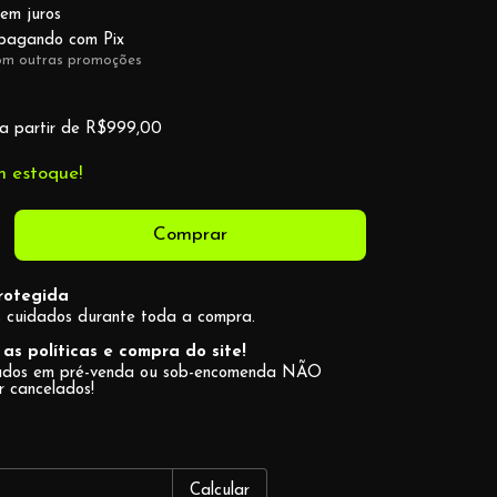
sem juros
agando com Pix
om outras promoções
a partir de
R$999,00
 estoque!
rotegida
 cuidados durante toda a compra.
as políticas e compra do site!
cados em pré-venda ou sob-encomenda NÃO
r cancelados!
Alterar CEP
CEP:
Calcular