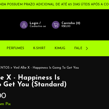
OSSUEM PRAZO ADICIONAL DE ATÉ 65 DIAS ÚTEIS APÓS A COMPRA
Login
/
Carrinho
(
0
)
Cadastre-se
R$0,00
PERFUMES
K-SHIRT
KIMUG
FALE CONOSCO!
ENTOS
>
Vinil Allie X - Happiness Is Going To Get You
lie X - Happiness Is
o Get You (Standard)
00
om
Pix