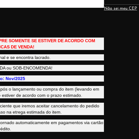
Não sei meu CEP
PRE SOMENTE SE ESTIVER DE ACORDO COM
ICAS DE VENDA!
nal e se encontra lacrado.
ENDA ou SOB-ENCOMENDA!
o: Nov/2025
s após o lançamento ou compra do item (levando em
 estiver de acordo com o prazo estimado.
iente que iremos aceitar cancelamento do pedido
so na etrega estimada do item.
stornado automaticamente em pagamentos via cartão
édito.