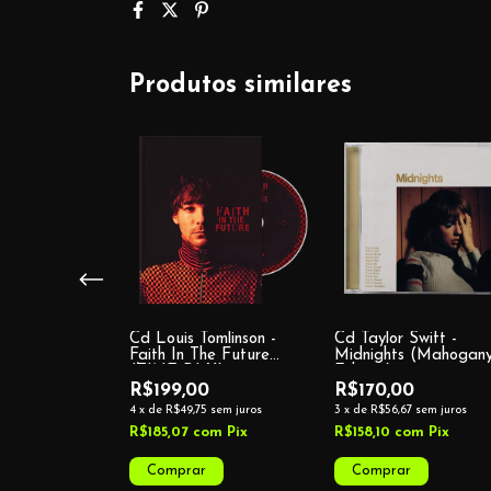
Produtos similares
 Del Rey -
Cd Louis Tomlinson -
Cd Taylor Swift -
cking Rockwell
Faith In The Future
Midnights (Mahogan
to)
(ZINE DLX)
Edition)
0
R$199,00
R$170,00
0
sem juros
4
x
de
R$49,75
sem juros
3
x
de
R$56,67
sem juros
om
Pix
R$185,07
com
Pix
R$158,10
com
Pix