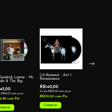
Cd Beyoncé - Act I
endrick Lamar - Mr.
Cd Louis Tomlin
Renaissance
ale & The Big
Faith In The Fu
ppers
(Standard)
R$140,00
45,00
R$140,00
2
x
de
R$70,00
sem juros
e
R$48,33
sem juros
2
x
de
R$70,00
sem 
R$130,20
com
Pix
4,85
com
Pix
R$130,20
com
P