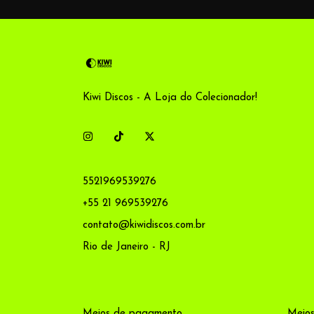
Kiwi Discos - A Loja do Colecionador!
5521969539276
+55 21 969539276
contato@kiwidiscos.com.br
Rio de Janeiro - RJ
Meios de pagamento
Meios