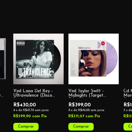
Vinil Lana Del Rey -
Vinil Taylor Swift -
Cd K
y
Ultraviolence (Disco
Midnights (Target
Mor
Preto)
Edition)
Ste
R$430,00
R$399,00
R$1
9
x
de
R$47,78
sem juros
8
x
de
R$49,88
sem juros
3
x
d
R$399,90
com
Pix
R$371,07
com
Pix
R$13