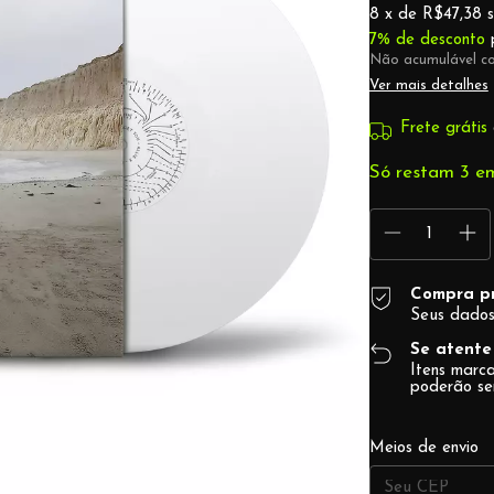
8
x de
R$47,38
7% de desconto
p
Não acumulável c
Ver mais detalhes
Frete grátis
Só restam
3
em
Compra p
Seus dados
Se atente 
Itens mar
poderão se
Entregas para o 
Meios de envio