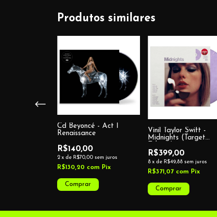
Produtos similares
Cd Beyoncé - Act I
ck Lamar - Mr.
Vinil Taylor Swift -
Renaissance
The Big
Midnights (Target
Edition)
R$140,00
0
R$399,00
2
x
de
R$70,00
sem juros
3
sem juros
8
x
de
R$49,88
sem juros
R$130,20
com
Pix
om
Pix
R$371,07
com
Pix