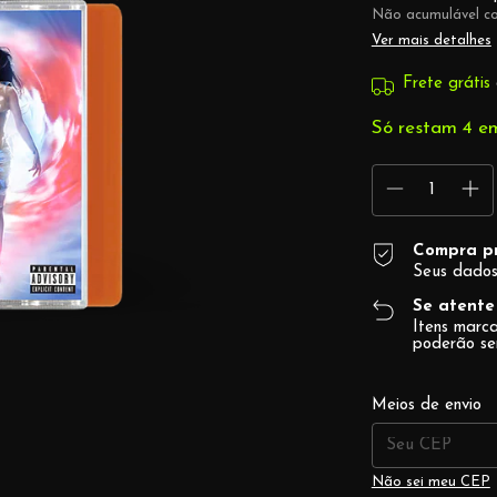
Não acumulável c
Ver mais detalhes
Frete grátis
Só restam
4
em
Compra p
Seus dados
Se atente 
Itens mar
poderão se
Entregas para o 
Meios de envio
Não sei meu CEP