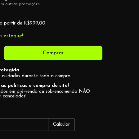
om outras promoções
a partir de
R$999,00
 estoque!
rotegida
 cuidados durante toda a compra.
as políticas e compra do site!
cados em pré-venda ou sob-encomenda NÃO
r cancelados!
Alterar CEP
CEP:
Calcular