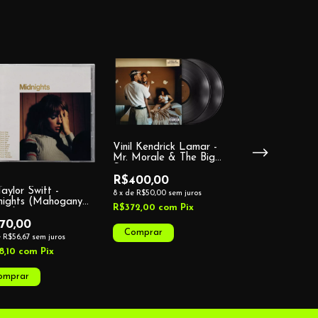
Vinil Kendrick Lamar -
Mr. Morale & The Big
Steppers
R$400,00
aylor Swift -
Cd Taylor Swift
8
x
de
R$50,00
sem juros
nights (Mahogany
Midnights
R$372,00
com
Pix
ion)
70,00
R$160,00
e
R$56,67
sem juros
3
x
de
R$53,33
sem j
8,10
com
Pix
R$148,80
com
P