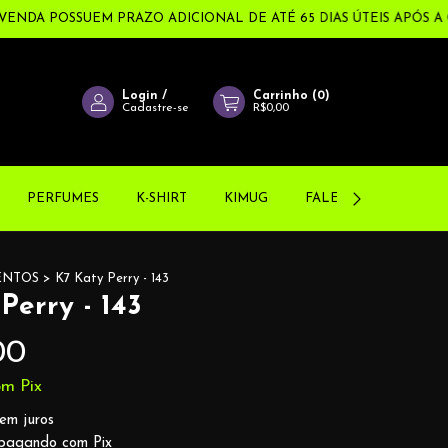
ENDA POSSUEM PRAZO ADICIONAL DE ATÉ 65 DIAS ÚTEIS APÓS A 
Login
/
Carrinho
(
0
)
Cadastre-se
R$0,00
PERFUMES
K-SHIRT
KIMUG
FALE CONOSCO!
ENTOS
>
K7 Katy Perry - 143
Perry - 143
00
om
Pix
em juros
agando com Pix