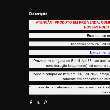
Descrição
ATENÇÃO: PRODUTO EM PRÉ-VENDA, COM
NOSSAS POLÍT
Este item se e
Disponível para PRÉ-V
Lançamento
*Prazo para chegada no Brasil: Até 65 dias útei
consideração lançamento), só compre se
*Após a compra do item em "PRÉ-VENDA" esteja c
sómente em condições de atra
*Em caso de cancelamento do item, o valor será e
de cr