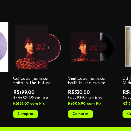
Cd Louis Tomlinson -
Vinil Louis Tomlinson -
Cd T
Faith In The Future
Faith In The Future
Mid
(ZINE DLX)
Edit
R$199,00
R$330,00
R$1
4
x
de
R$49,75
sem juros
7
x
de
R$47,14
sem juros
3
x
d
R$185,07
com
Pix
R$306,90
com
Pix
R$15