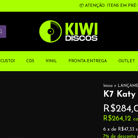
📦 ATENÇÃO: ITENS EM PRÉ-V
CUSTO!
CDS
VINIL
PRONTA-ENTREGA
OUTLET
Início
>
LANÇAM
K7 Katy 
R$284,
R$264,12
c
6
x de
R$47,33
s
7% de desconto
p