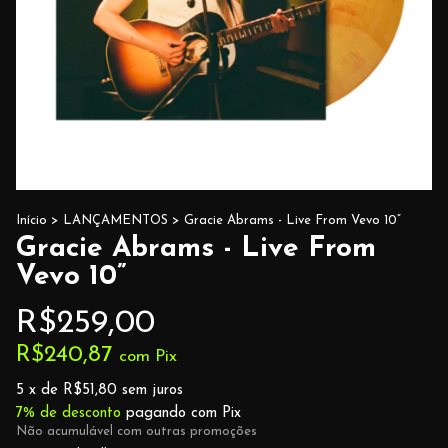
Início
>
LANÇAMENTOS
>
Gracie Abrams - Live From Vevo 10”
Gracie Abrams - Live From
Vevo 10”
R$259,00
R$240,87
com
Pix
5
x de
R$51,80
sem juros
7% de desconto
pagando com Pix
Não acumulável com outras promoções