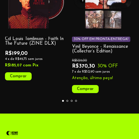
Cd Louis Tomlinson - Faith In
30% OFF EM PRONTA-ENTREGA!
The Future (ZINE DLX)
Vinil Beyonce - Renaissance
(Collector’s Edition)
R$199,00
4
x
de
R$49,75
sem juros
R$529,00
R$185,07
com
Pix
R$370,30
30
% OFF
7
x
de
R$52,90
sem juros
Atenção, última peça!