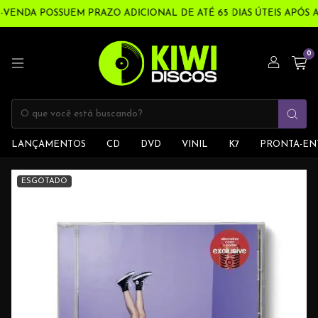
-VENDA POSSUEM PRAZO ADICIONAL DE ATÉ 65 DIAS ÚTEIS APÓS 
0
LANÇAMENTOS
CD
DVD
VINIL
K7
PRONTA-EN
ESGOTADO